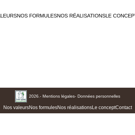
ALEURS
NOS FORMULES
NOS RÉALISATIONS
LE CONCEP
2026.
- Mentions légales
- Données personnelles
Nos valeurs
Nos formules
Nos réalisations
Le concept
Contact