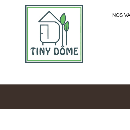
NOS V
Image
2